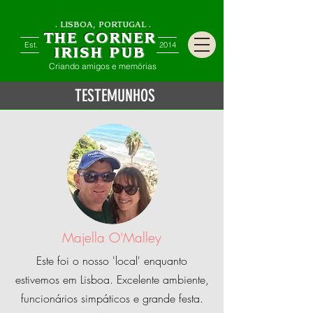
. LISBOA, PORTUGAL .
THE CORNER
Est.
2014
IRISH PUB
Criando amigos e memórias
TESTEMUNHOS
Majella O'Malley
Este foi o nosso 'local' enquanto
estivemos em Lisboa. Excelente ambiente,
funcionários simpáticos e grande festa.