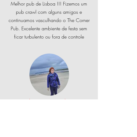
Melhor pub de Lisboa !!! Fizemos um
pub crawl com alguns amigos e
continuamos vasculhando o The Corner
Pub. Excelente ambiente de festa sem
ficar turbulento ou fora de controle
Trisha Kenny - Galway
Este pub é defintley o melhor em Lisboa,
excelente ambiente, o pessoal nosso
muito acolhedor e amigável Armando o
gerente é uma jóia! Tão engraçado ......